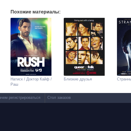
Похожие материалы:
Натиск / Доктор Кайф /
Близкие друзья
Странн
Раш
ачем регистрироваться
Стол заказов