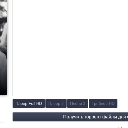
Плеер Full HD
Плеер 2
Плеер 3
Трейлер HD