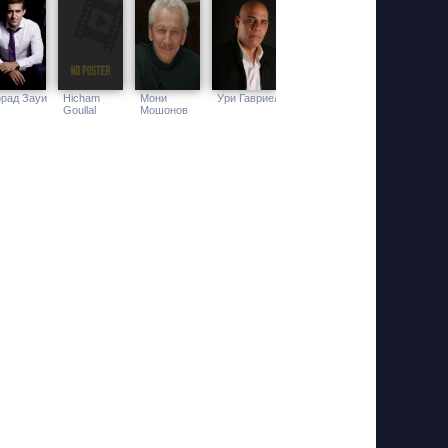
рад Зауи
Hicham
Мони
Ури Гавриел
Goullal
Мошонов