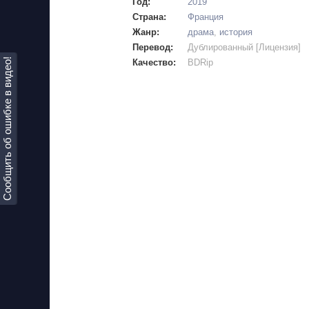
Год:
2019
Страна:
Франция
Жанр:
драма
,
история
Перевод:
Дублированный [Лицензия]
Сообщить об ошибке в видео!
Качество:
BDRip