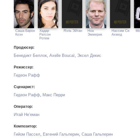
Саша Барон
Хадар
Яэль Эйтан
Ноа
Нассим Си
Мо
Коэн
Ратсон
Эммерик
Ахмед
Ротем
Продюсер:
Бенедикт Беллок
,
Axelle Boucaï
,
Эксел Декис
Режиссер:
Гидеон Рафф
Сценарист:
Гидеон Рафф
,
Макс Перри
Оператор:
Итай Не’еман
Композитор:
Гийом Пассел
,
Евгений Гальперин
,
Саша Гальперин