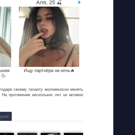
Аля, 25 🍒
ишних
Ищу партнёра на ночь🔥
 💦
агодаря своему таланту молниеносно менять
. На протяжении нескольких лет он активно
ерий