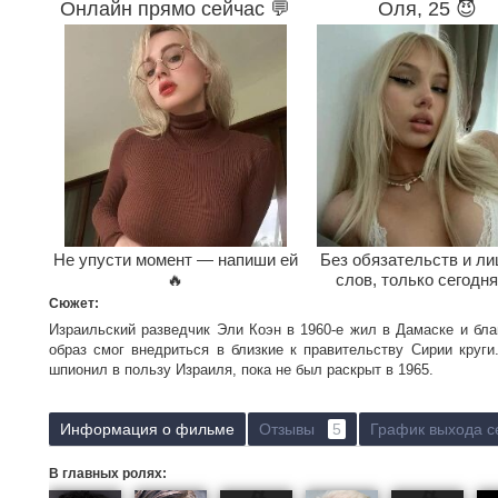
Онлайн прямо сейчас 💬
Оля, 25 😈
Не упусти момент — напиши ей
Без обязательств и л
🔥
слов, только сегодня
Сюжет:
Израильский разведчик Эли Коэн в 1960-е жил в Дамаске и бл
образ смог внедриться в близкие к правительству Сирии круги
шпионил в пользу Израиля, пока не был раскрыт в 1965.
Информация о фильме
Отзывы
5
График выхода с
В главных ролях: