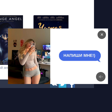
✕
ый ангел
Чужая кровь