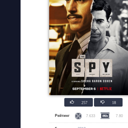
257
18
Рейтинг
7.633
7.80