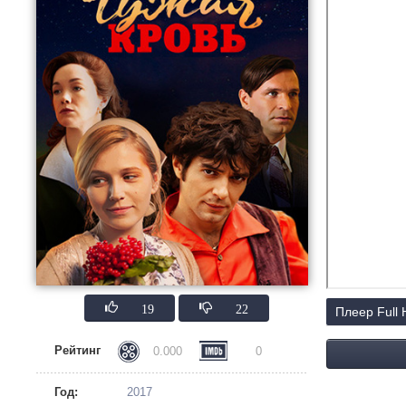
19
22
Плеер Full
Рейтинг
0.000
0
Год:
2017