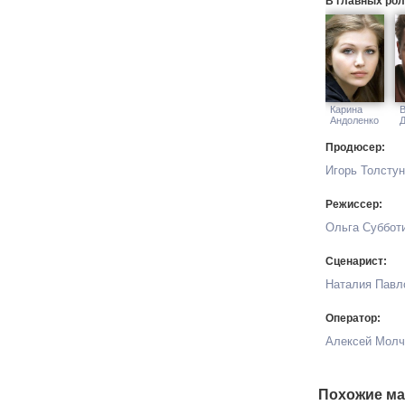
В главных рол
Карина
В
Андоленко
Продюсер:
Игорь Толсту
Режиссер:
Ольга Суббот
Сценарист:
Наталия Павл
Оператор:
Алексей Молч
Похожие ма