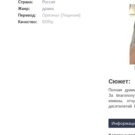
Страна:
Россия
Жанр:
драма
Перевод:
Оригинал [Лицензия]
Качество:
BDRip
Сюжет:
Полная драма
За благопол
измены, отч
десятилетий. 
Информаци