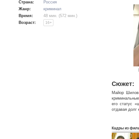
Страна:
Россия
Жанр:
криминал
Время:
48 мин. (572 мин.)
Возраст:
16+
Сюжет:
Майор Шилов 
криминальные
его статус «
отдавая долг 
Дел по-прежн
новые происше
Кадры из фил
ведь это — на