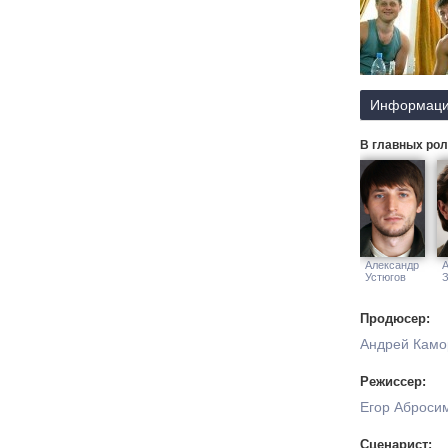
Информаци
В главных рол
Александр
А
Устюгов
Продюсер:
Андрей Камо
Режиссер:
Егор Аброси
Сценарист: