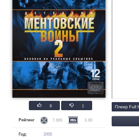
8
1
Плеер Full
Рейтинг
7.889
6.80
Год:
2005