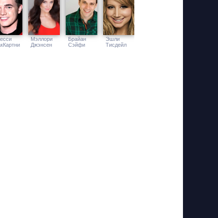
есси
Мэллори
Брайан
Эшли
кКартни
Джэнсен
Сэйфи
Тисдейл