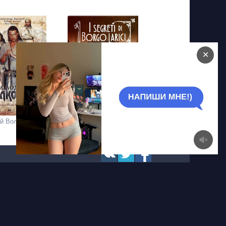
✕
й Волкодав
Тайны Борго Ларичи