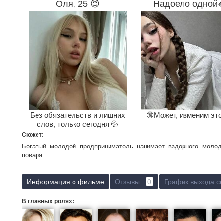
Оля, 25 😈
Надоело одной
Без обязательств и лишних
🔞Может, изменим эт
слов, только сегодня 💦
Сюжет:
Богатый молодой предприниматель нанимает вздорного молодо
повара.
Информация о фильме
Отзывы
0
График выхода с
В главных ролях: