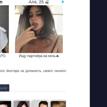
👄
Аля, 25 🍒
о?💦
Ищу партнёра на ночь🔥
го блоггера на должность своего личного
ерий