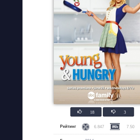
18
3
Рейтинг
6.847
7.50