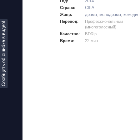
Год:
2014
Страна:
США
Жанр:
драма
,
мелодрама
,
комедия
Перевод:
Профессиональный
Сообщить об ошибке в видео!
(многоголосный)
Качество:
BDRip
Время:
22 мин.