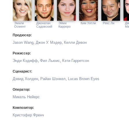
Эмили
Джонатан
Эйми
Ким Уитли
Рекс Ли
Дж
Осмент
Садовский
Карреро
Ма
Продюсер:
Jason Wang
,
Джон У. Мэдер
,
Келли Девон
Режиссер:
Энди Кэдифф
,
Фил Льюис
,
Кэти Гарретсон
Сценарист:
Дэвид Холден
,
Райан Шэнкел
,
Lucas Brown Eyes
Оператор:
Микель Нейерс
Композитор:
Кристофер Френч