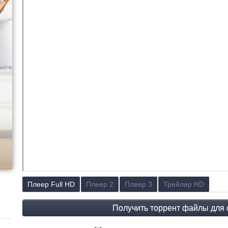
Плеер Full HD
Плеер 2
Плеер 3
Трейлер HD