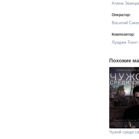
Алена Званцо
Оператор:
Василий Сика
Композитор:
Луиджи Тонэт
Похожие ма
Чужой среди с