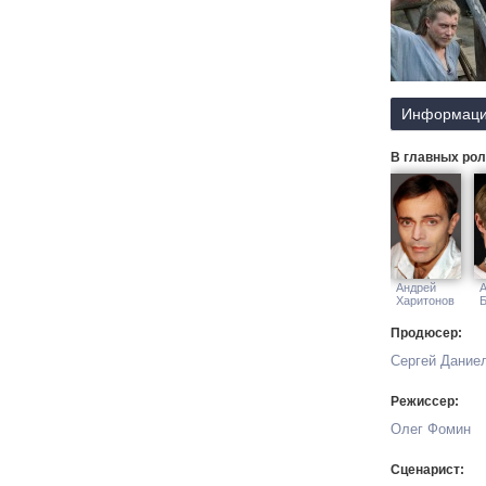
Информаци
В главных рол
Андрей
А
Харитонов
Продюсер:
Сергей Дание
Режиссер:
Олег Фомин
Сценарист: