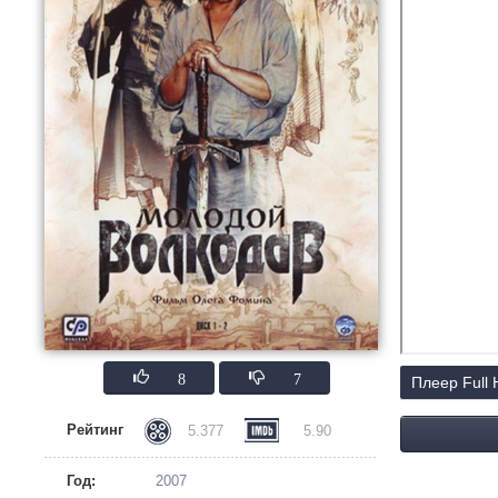
8
7
Плеер Full
Рейтинг
5.377
5.90
Год:
2007