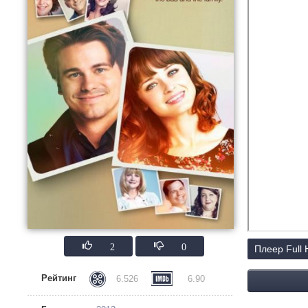
2
0
Плеер Full
Рейтинг
6.526
6.90