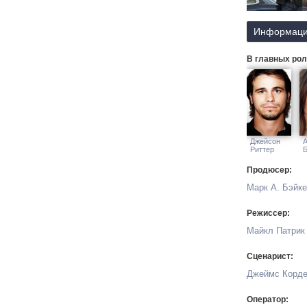
Информаци
В главных рол
Джейсон
А
Риттер
Продюсер:
Марк А. Бэйк
Режиссер:
Майкл Патрик
Сценарист:
Джеймс Корд
Оператор: