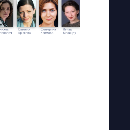
ниэла
Евгения
Екатерина
Луиза
оянович
Крюкова
Климова
Мосендз