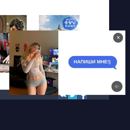
✕
Защитить короля