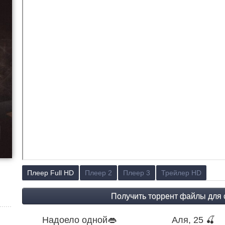
Плеер Full HD
Плеер 2
Плеер 3
Трейлер HD
Надоело одной👄
Аля, 25 🍒