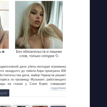
ь🔥
Без обязательств и лишних
слов, только сегодня 💦
подмосковной даче убиты молодая игроманка
то незадолго до гибели Кира проиграла 400
обстоятельства дела, майор Черкасов решает
 Бориса по прозвищу Музыкант, работающего
ажды на глазах у Сони Борис совершает
сти.
подробнее
ерий