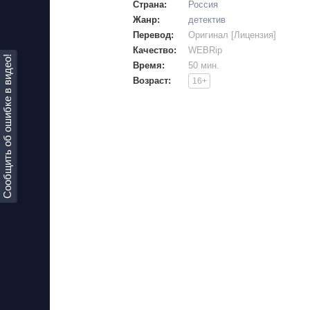
Страна:
Россия
Жанр:
детектив
Перевод:
Оригинал [Лицензия]
Качество:
WEBRip
Сообщить об ошибке в видео!
Время:
50 мин.
Возраст:
16+