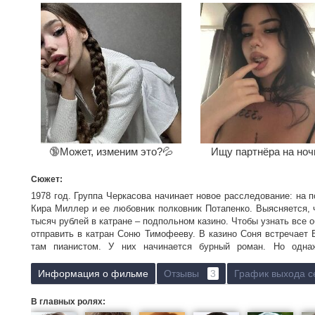
🔞Может, изменим это?💦
Ищу партнёра на ноч
Сюжет:
1978 год. Группа Черкасова начинает новое расследование: на 
Кира Миллер и ее любовник полковник Потапенко. Выясняется, ч
тысяч рублей в катране – подпольном казино. Чтобы узнать все 
отправить в катран Соню Тимофееву. В казино Соня встречает
там пианистом. У них начинается бурный роман. Но одн
преступление. Понимая, что она в опасности, ищет способ ее спа
Информация о фильме
Отзывы
3
График выхода с
В главных ролях: