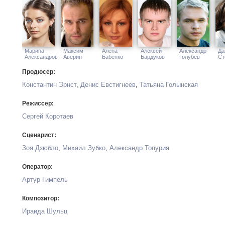
Марина
Максим
Алёна
Алексей
Александр
Да
Александрова
Аверин
Бабенко
Бардуков
Голубев
Ст
Продюсер:
Константин Эрнст
,
Денис Евстигнеев
,
Татьяна Голынская
Режиссер:
Сергей Коротаев
Сценарист:
Зоя Дзюбло
,
Михаил Зубко
,
Александр Топурия
Оператор:
Артур Гимпель
Композитор:
Ираида Шульц