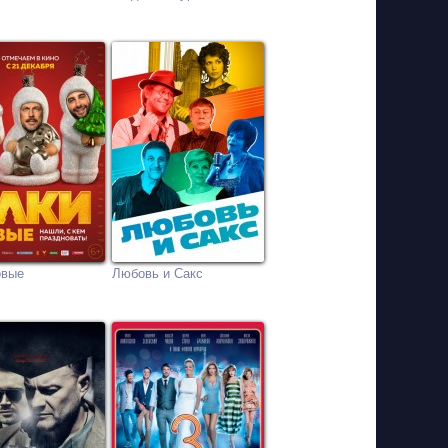
овые
Любовь и Сакс