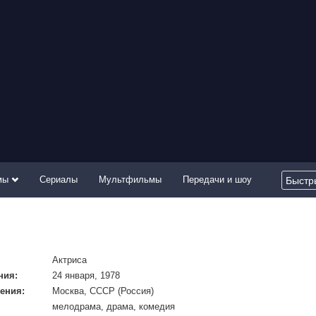
мы
Сериалы
Мультфильмы
Передачи и шоу
Актриса
ния:
24 января, 1978
ения:
Москва, СССР (Россия)
мелодрама, драма, комедия