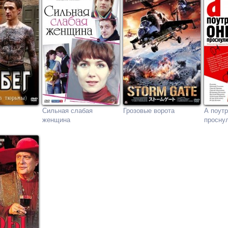
Сильная слабая
Грозовые ворота
А поутр
женщина
просну