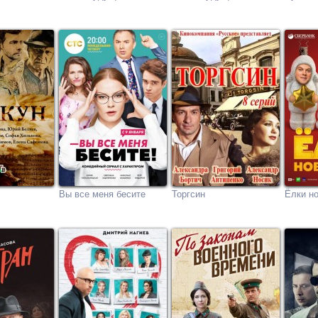
Вы все меня бесите
Торгсин
Ёлки н