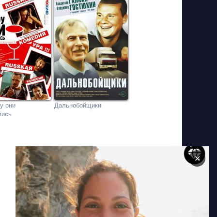
у они
Дальнобойщики
лись
✕