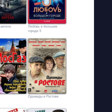
 ангела
Любовь в большом
городе 3
Однажды в Ростове