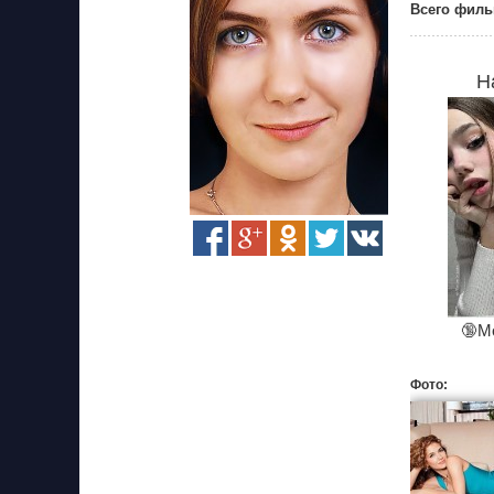
Всего филь
Н
🔞М
Фото: