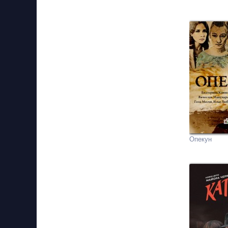
Опекун