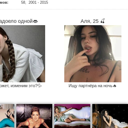
мов:
58, 2001 - 2015
адоело одной👄
Аля, 25 🍒
ожет, изменим это?💦
Ищу партнёра на ночь🔥