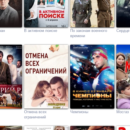
ран
В активном поиске
По законам военного
Сердце
времени
Отмена всех
Чемпионы
Мосгаз
ограничений