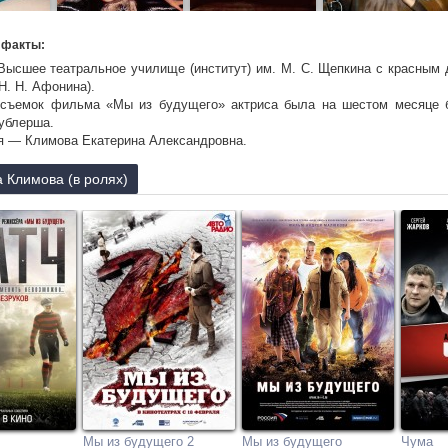
 факты:
Высшее театральное училище (институт) им. М. С. Щепкина с красным 
Н. Н. Афонина).
 съемок фильма «Мы из будущего» актриса была на шестом месяце б
ублерша.
я — Климова Екатерина Александровна.
 Климова (в ролях)
Мы из будущего 2
Мы из будущего
Чума