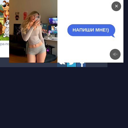
✕
ора-помидора
Мадмуазель Зази