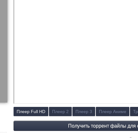
Плеер Full HD
Плеер 2
Плеер 3
Плеер Аниме
Тр