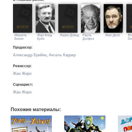
Мишель
Жан-Клод
Лорен Дэвид
Рауль
Жан Делл
Br
Бонне
Буйо
Дэлфоз
De
Продюсер:
Александр Брийян
,
Аксель Каррер
Режиссер:
Жан Жиро
Сценарист:
Жан Жиро
Похожие материалы: