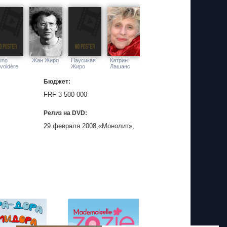
uno
Жан Жиро
Наусикая
Катрин
voldère
Жиро
Лашанс
Бюджет:
FRF 3 500 000
Релиз на DVD:
29 февраля 2008,«Монолит»,