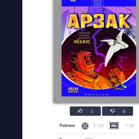
5
0
Рейтинг
7.719
7.50