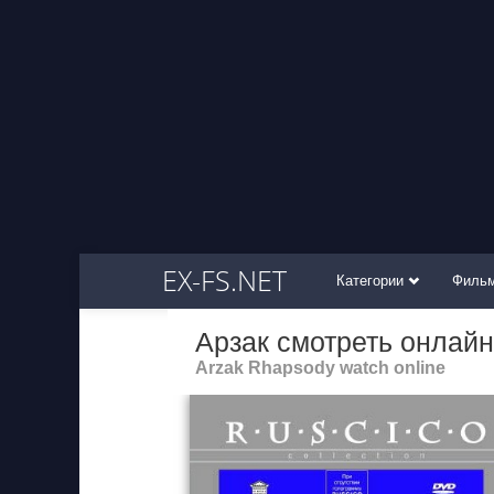
EX-FS.NET
Категории
Филь
Арзак смотреть онлайн
Arzak Rhapsody watch online