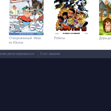
Отмороженный: Иван
Роботы
Дора-д
из Юкона
ачем регистрироваться
Стол заказов