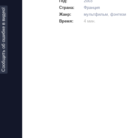
Год:
2003
Страна:
Франция
Сообщить об ошибке в видео!
Жанр:
мультфильм
,
фэнтези
Время:
4 мин.