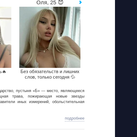
Оля, 25 😈
ь🔥
Без обязательств и лишних
слов, только сегодня 💦
 царство, пустыня «Б» — место, являющееся
щная трава, пожирающая новые звезды
авители иных измерений, обольстительная
транством, охраняя его совершенную тишину
подробнее
ерегала бесстрашного воина на каждом шагу,