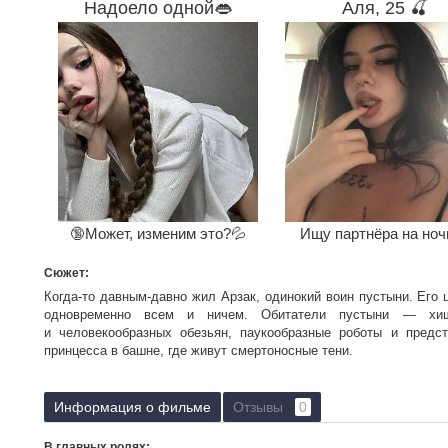
Надоело одной👄
Аля, 25 🍒
🔞Может, изменим это?💦
Ищу партнёра на ноч
Сюжет:
Когда-то давным-давно жил Арзак, одинокий воин пустыни. Его
одновременно всем и ничем. Обитатели пустыни — хи
и человекообразных обезьян, паукообразные роботы и предст
принцесса в башне, где живут смертоносные тени.
На огромном белом Птероиде летал Арзак над бескрайним прос
и пустоту, восстанавливая волшебный порядок. Опасность подст
Информация о фильме
Отзывы
0
смерть таилась за каждым камнем, каждой песчинкой...
В главных ролях: