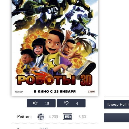
10
4
Плеер Full
Рейтинг
4.209
6.60