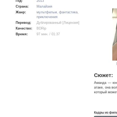
Год:
2013
Страна:
Малайзия
Жанр:
мультфильм
,
фантастика
,
приключения
Перевод:
Дублированный [Лицензия]
Качество:
BDRip
Время:
97 мин. / 01:37
Сюжет:
Аманда — юна
атаке, она во
который может
Кадры из фил