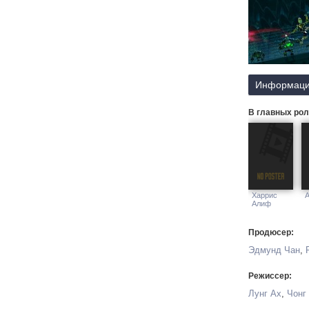
Информаци
В главных рол
Харрис
А
Алиф
Продюсер:
Эдмунд Чан
,
Режиссер:
Лунг Ах
,
Чонг