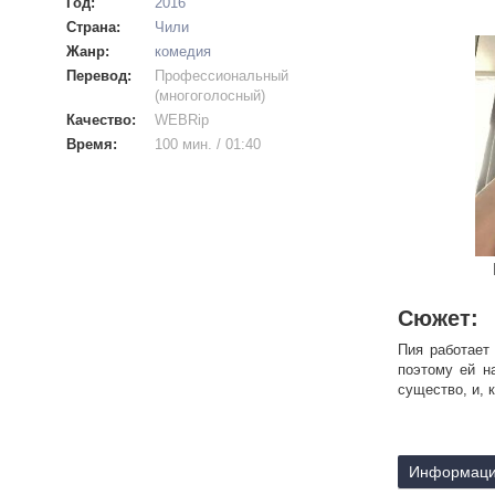
Год:
2016
Страна:
Чили
Жанр:
комедия
Перевод:
Профессиональный
(многоголосный)
Качество:
WEBRip
Время:
100 мин. / 01:40
Сюжет:
Пия работает
поэтому ей н
существо, и, 
Информаци