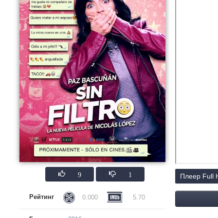
9
1
Плеер Full
Рейтинг
0.000
5.70