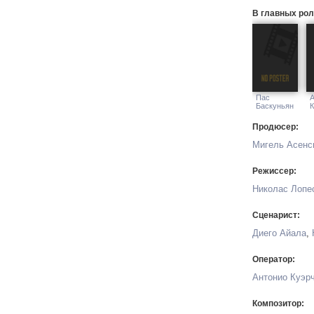
В главных рол
Пас
А
Баскуньян
К
Продюсер:
Мигель Асенс
Режиссер:
Николас Лопе
Сценарист:
Диего Айала
,
Оператор:
Антонио Куэр
Композитор: