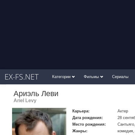
EX-FS.NET
Категории
Фильмы
Сериалы
Ариэль Леви
Ariel Levy
Карьера:
Актер
Дата рождения:
28 сентяб
Место рождения:
Сантьяго
Жанры:
комедия,