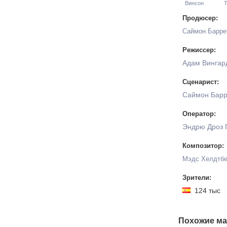
Винсон
Т
Продюсер:
Саймон Барре
Режиссер:
Адам Вингар
Сценарист:
Саймон Барр
Оператор:
Эндрю Дроз 
Композитор:
Мэдс Хелдтбе
Зрители:
124 ты
Похожие ма