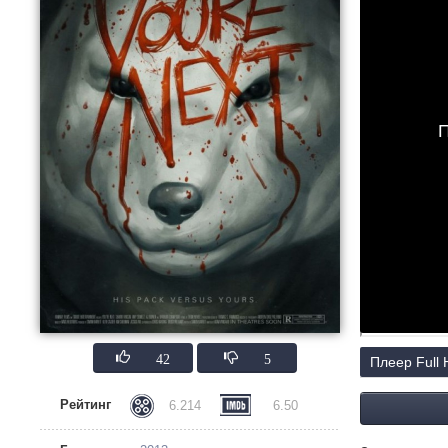
П
42
5
Плеер Full
Рейтинг
6.214
6.50