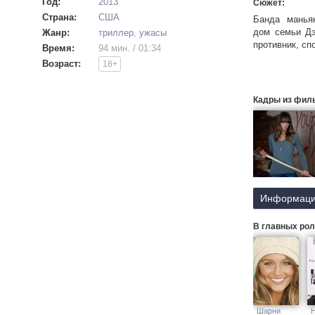
Год:
2013
Сюжет:
Страна:
США
Банда манья
дом семьи Дэ
Жанр:
триллер
,
ужасы
противник, сп
Время:
94 мин. / 01:34
Возраст:
18+
Кадры из фил
Информаци
В главных рол
Шарни