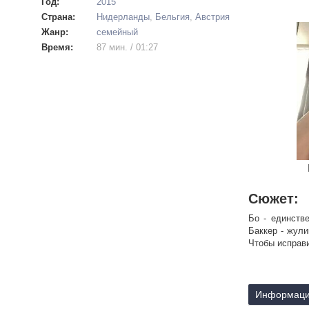
Год:
2015
Страна:
Нидерланды
,
Бельгия
,
Австрия
Жанр:
семейный
Время:
87 мин. / 01:27
Сюжет:
Бо - единств
Баккер - жули
Чтобы исправи
Информаци