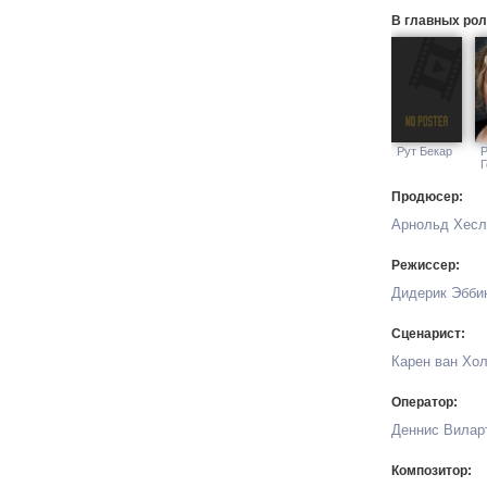
В главных рол
Рут Бекар
Г
Продюсер:
Арнольд Хес
Режиссер:
Дидерик Эбби
Сценарист:
Карен ван Хо
Оператор:
Деннис Вилар
Композитор: