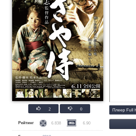
2
0
Плеер Full
Рейтинг
6.838
6.90