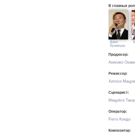
В главных рол
Дзюн
Кунимура
Продюсер:
Акихико Окам
Режиссер:
Хитоси Мацум
Сценарист:
Мицуёси Така
Оператор:
Рюто Кондо
Композитор: