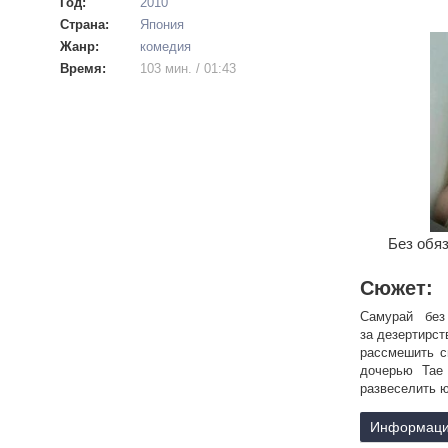
Год:
2010
Страна:
Япония
Жанр:
комедия
Время:
103 мин. / 01:43
Без обяз
Сюжет:
Самурай без
за дезертирст
рассмешить с
дочерью Тае
развеселить ю
Информаци