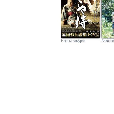
Ножны самурая
Автошк