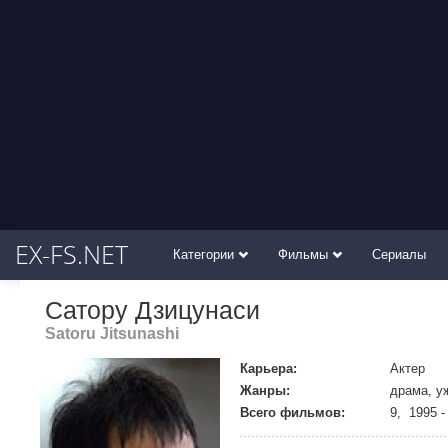
EX-FS.NET
Категории
Фильмы
Сериалы
Сатору Дзицунаси
Satoru Jitsunashi
Карьера:
Актер
Жанры:
драма, у
Всего фильмов:
9, 1995 -