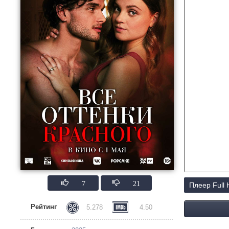
7
21
Плеер Full
Рейтинг
5.278
4.50