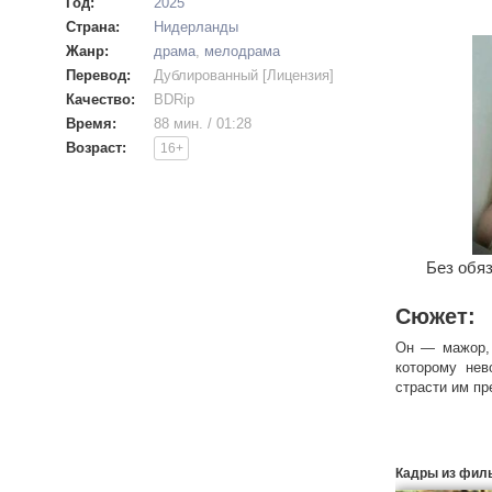
Год:
2025
Страна:
Нидерланды
Жанр:
драма
,
мелодрама
Перевод:
Дублированный [Лицензия]
Качество:
BDRip
Время:
88 мин. / 01:28
Возраст:
16+
Без обяз
Сюжет:
Он — мажор, 
которому нев
страсти им пр
Кадры из фил