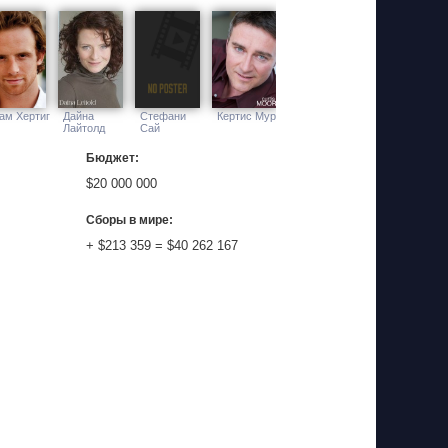
ам Хертиг
Дайна
Стефани
Кертис Мур
Лайтолд
Сай
Бюджет:
$20 000 000
Сборы в мире:
+ $213 359 = $40 262 167