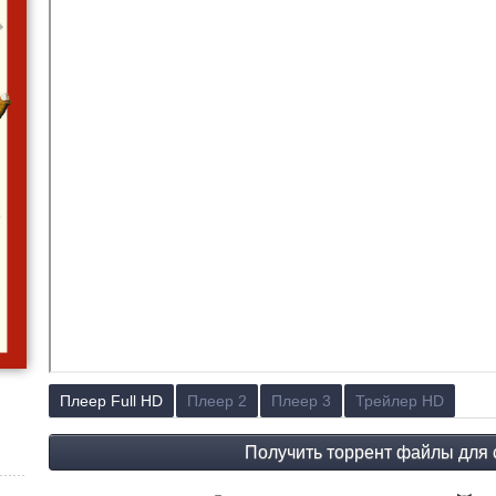
Плеер Full HD
Плеер 2
Плеер 3
Трейлер HD