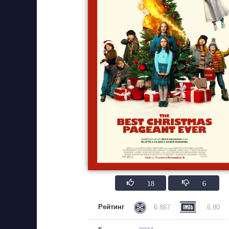
18
6
Рейтинг
6.887
6.80