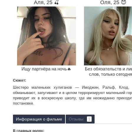
Аля, 25 🍒
Оля, 25 😈
Ищу партнёра на ночь🔥
Без обязательств и л
слов, только сегодня
Сюжет:
Шестеро маленьких хулиганов — Имоджин, Ральф, Клод, 
обманывают, запугивают и в целом терроризируют маленький го
приводит их в воскресную школу, где им неожиданно приходи
постановке.
Информация о фильме
Отзывы
1
В главных ролях: