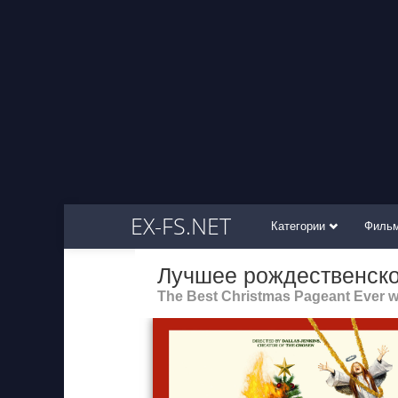
EX-FS.NET
Категории
Филь
Лучшее рождественско
The Best Christmas Pageant Ever w