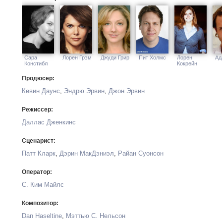
Сара
Лорен Грэм
Джуди Грир
Пит Холмс
Лорен
Ад
Констибл
Кокрейн
Продюсер:
Кевин Даунс
,
Эндрю Эрвин
,
Джон Эрвин
Режиссер:
Даллас Дженкинс
Сценарист:
Патт Кларк
,
Дэрин МакДэниэл
,
Райан Суонсон
Оператор:
С. Ким Майлс
Композитор:
Dan Haseltine
,
Мэттью С. Нельсон