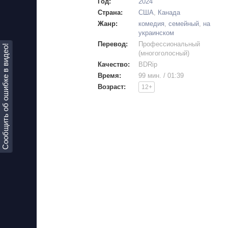
Год:
2024
Страна:
США
,
Канада
Жанр:
комедия
,
семейный
,
на
украинском
Перевод:
Профессиональный
Сообщить об ошибке в видео!
(многоголосный)
Качество:
BDRip
Время:
99 мин. / 01:39
Возраст:
12+