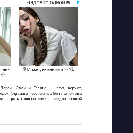
Надоело одной👄
ишних
🔞Может, изменим это?💦
 💦
Лерой, Олли и Глэдис — лгут, воруют,
родок. Однажды перспектива бесплатной еды
тся играть главные роли в рождественской