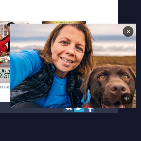
✕
твенский ужин
Несносная девятка