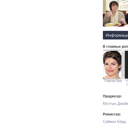
Информаци
В главных рол
Тэмсин Грег
Продюсер:
Мэттью Джейм
Режиссер:
Саймон Бёрд