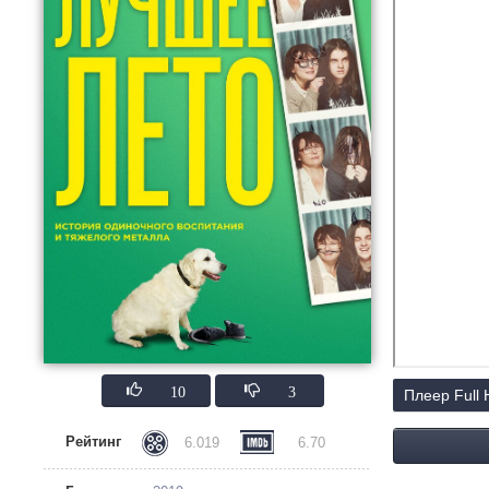
10
3
Плеер Full
Рейтинг
6.019
6.70