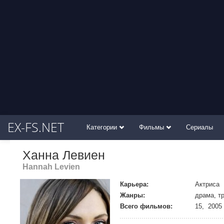
EX-FS.NET
Категории
Фильмы
Сериалы
Ханна Левиен
Hannah Levien
Карьера:
Актриса
Жанры:
драма, т
Всего фильмов:
15, 2005 