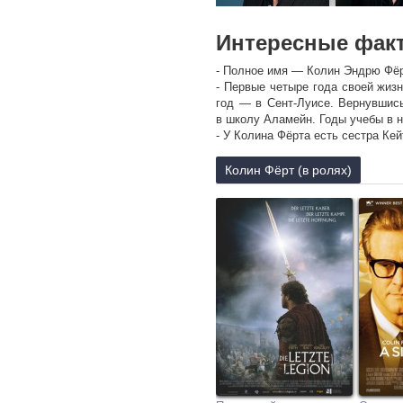
Интересные фак
- Полное имя — Колин Эндрю Фёрт 
- Первые четыре года своей жиз
год — в Сент-Луисе. Вернувшись
в школу Аламейн. Годы учебы в 
- У Колина Фёрта есть сестра Ке
- Актерское образование получ
Джулиана Митчелла, сменив Рупер
Колин Фёрт (в ролях)
определяет в таких словах: «Буд
- Ферт пишет художественную проз
- Есть сын Уильям Джозеф Фёрт (1