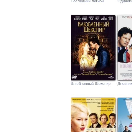
Последний легион
Одинок
Влюбленный Шекспир
Дневни