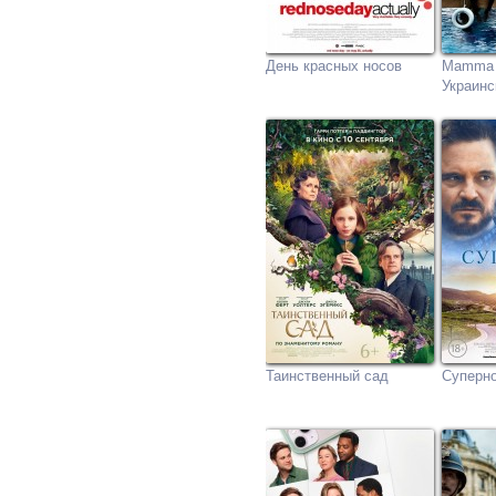
День красных носов
Mamma M
Украинс
Таинственный сад
Суперн