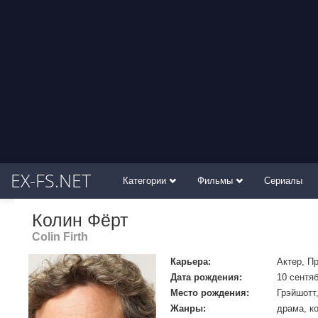
EX-FS.NET
Категории
Фильмы
Сериалы
Колин Фёрт
Colin Firth
Карьера:
Актер, П
Дата рождения:
10 сентяб
Место рождения:
Грэйшотт
Жанры:
драма, к