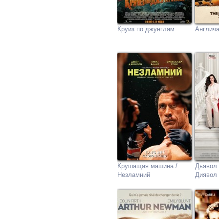
Круиз по джунглям
Англича
Крушащая машина /
Дьявол 
Незламний
Диявол 