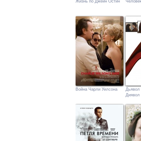
Жизнь по Джейн Остин
Человек
Война Чарли Уилсона
Дьявол 
Диявол 