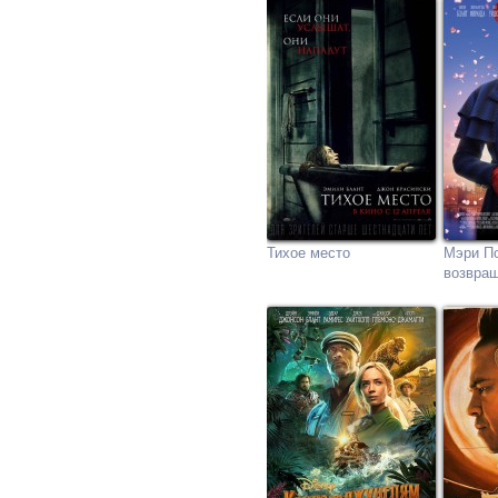
Тихое место
Мэри П
возвра