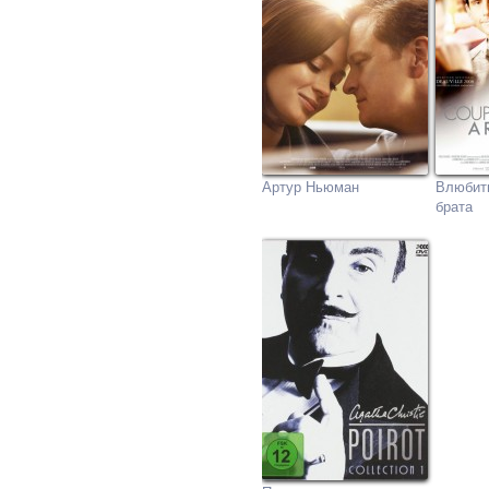
Артур Ньюман
Влюбить
брата