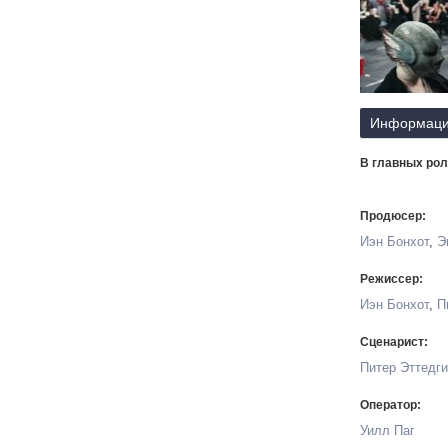
Информаци
В главных рол
Продюсер:
Иэн Бонхот
,
Э
Режиссер:
Иэн Бонхот
,
П
Сценарист:
Питер Эттедги
Оператор:
Уилл Паг