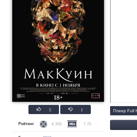
5
1
Плеер Full
Рейтинг
8.358
7.70