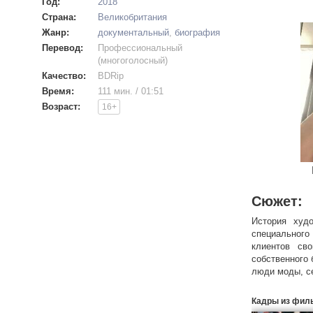
Год:
2018
Страна:
Великобритания
Жанр:
документальный
,
биография
Перевод:
Профессиональный
(многоголосный)
Качество:
BDRip
Время:
111 мин. / 01:51
Возраст:
16+
Сюжет:
История худ
специального
клиентов св
собственного 
люди моды, се
Кадры из фил