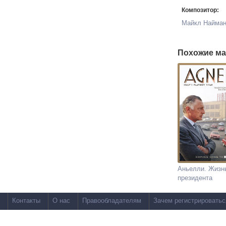
Композитор:
Майкл Найма
Похожие ма
Аньелли. Жизн
президента
Контакты
О нас
Правообладателям
Зачем регистрироватьс