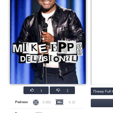
1
2
Плеер Full
Рейтинг
0.000
6.10