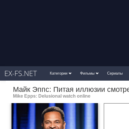
EX-FS.NET
Категории
Фильмы
Сериалы
Майк Эппс: Питая иллюзии смотр
Mike Epps: Delusional watch online