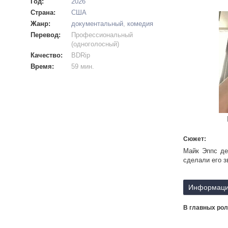
Год:
2026
Страна:
США
Жанр:
документальный
,
комедия
Перевод:
Профессиональный
(одноголосный)
Качество:
BDRip
Время:
59 мин.
Сюжет:
Майк Эппс де
сделали его з
Информаци
В главных рол