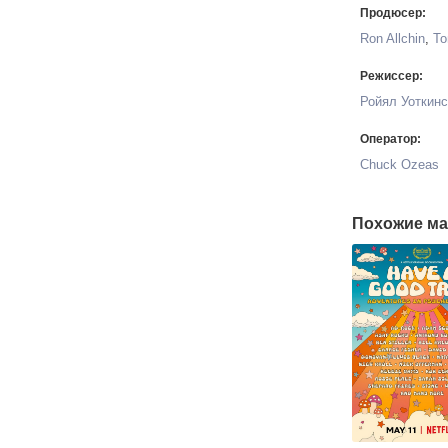
Продюсер:
Ron Allchin
,
То
Режиссер:
Ройял Уоткинс
Оператор:
Chuck Ozeas
Похожие ма