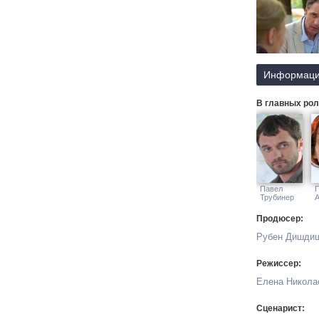
Информаци
В главных рол
Павел
Трубинер
А
Продюсер:
Рубен Дишди
Режиссер:
Елена Никола
Сценарист: