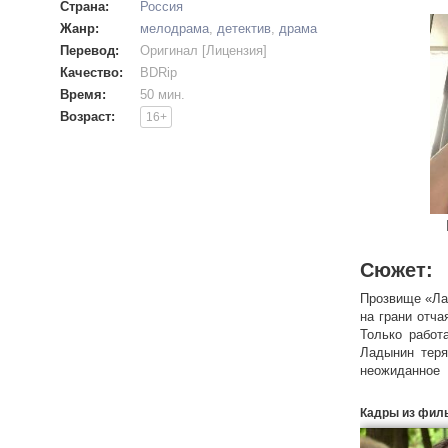
Страна:
Россия
Жанр:
мелодрама
,
детектив
,
драма
Перевод:
Оригинал [Лицензия]
Качество:
BDRip
Время:
50 мин.
Возраст:
16+
Сюжет:
Прозвище «Ла
на грани отча
Только работ
Ладынин теря
неожиданное
расследовани
в лечении его
Кадры из фил