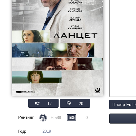
17
20
Плеер Full
Рейтинг
6.588
0
Год:
2019