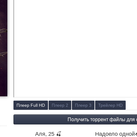
Плеер Full HD
Плеер 2
Плеер 3
Трейлер HD
Аля, 25 🍒
Надоело одной