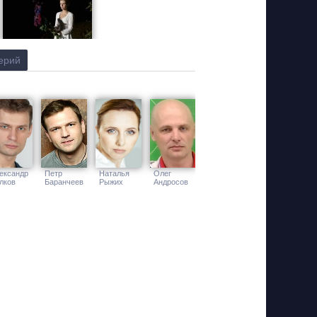
ерий
ександр
Петр
Наталья
Олег
лков
Баранчеев
Рыжих
Андросов