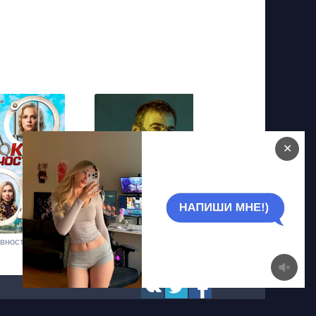
✕
вности
Зона