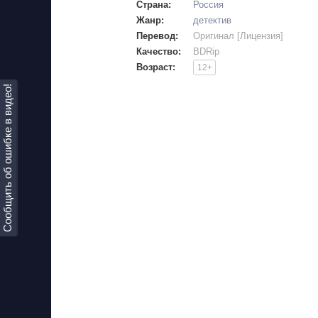
Страна:
Россия
Жанр:
детектив
Перевод:
Оригинал [Лицензия]
Качество:
BDRip
Возраст:
12+
Сообщить об ошибке в видео!