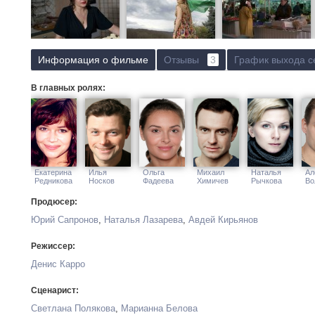
Информация о фильме
Отзывы
3
График выхода с
В главных ролях:
Екатерина
Илья
Ольга
Михаил
Наталья
Ал
Редникова
Носков
Фадеева
Химичев
Рычкова
Во
Продюсер:
Юрий Сапронов
,
Наталья Лазарева
,
Авдей Кирьянов
Режиссер:
Денис Карро
Сценарист:
Светлана Полякова
,
Марианна Белова