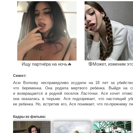
Ищу партнёра на ночь🔥
🔞Может, изменим эт
Сюжет:
Асю Волкову несправедливо осудили на 18 лет за убийство
что беременна. Она родила мертвого ребенка. Выйдя на с
и возвращается в родной поселок Ласточки. Ася хочет отомст
она оказалась в тюрьме. Ася подозревает, что настоящий у
ее ребенка. Но, встретив его, Ася понимает, что по-прежнему 
когда Ася узнает, что ребенок, которого она родила на зоне, оказы
Кадры из фильма: