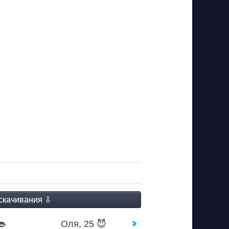
👄
Оля, 25 😈