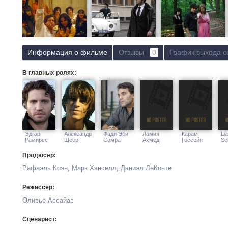
Информация о фильме
Отзывы
0
График выхода с
В главных ролях:
Эдгар
Александр
Фади Эби
Ламия
Карам
Li
Рамирес
Шеер
Самра
Ахмед
Госсейн
Sel
Продюсер:
Рафаэль Коэн
,
Марк Хэнселл
,
Дэниэл ЛеКонте
Режиссер:
Оливье Ассайас
Сценарист: