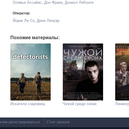
Оливье Ассайас
,
Дэн Франк
,
Дэниэл ЛеКонте
Оператор:
Йорик Ле Со
,
Дени Ленуар
Похожие материалы:
Искатели сокровищ
Чужой среди своих
Ленингр
ачем регистрироваться
Стол заказов