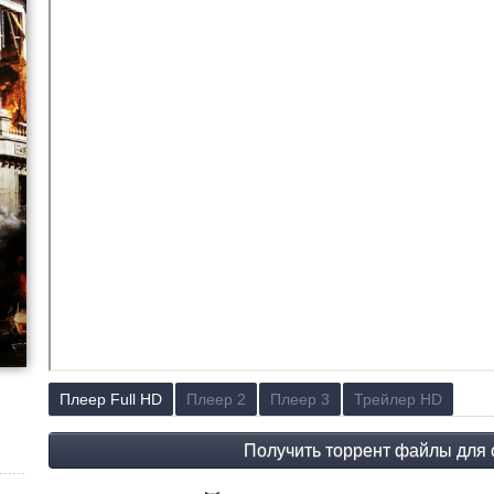
Плеер Full HD
Плеер 2
Плеер 3
Трейлер HD