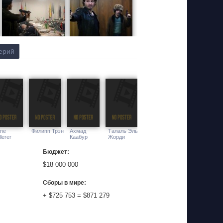
ерий
ane
Филипп Трэн
Ахмад
Талаль Эль-
lerer
Каабур
Жорди
Бюджет:
$18 000 000
Сборы в мире:
+ $725 753 = $871 279