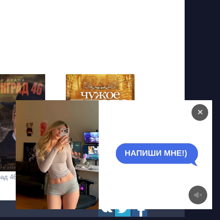
✕
ад 46
Чужое гнездо