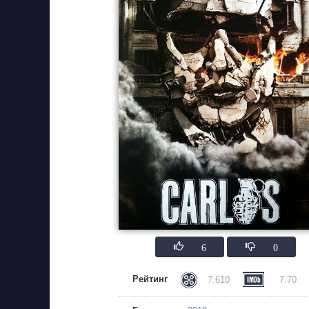
6
0
Рейтинг
7.610
7.70