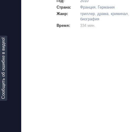
Год:
2010
Страна:
Франция
,
Германия
Жанр:
триллер
,
драма
,
криминал
,
биография
Время:
334 мин.
Сообщить об ошибке в видео!