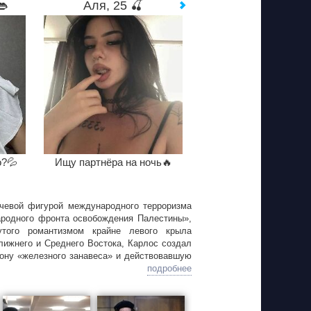
👄
Аля, 25 🍒
о?💦
Ищу партнёра на ночь🔥
чевой фигурой международного терроризма
Народного фронта освобождения Палестины»,
утого романтизмом крайне левого крыла
ижнего и Среднего Востока, Карлос создал
ону «железного занавеса» и действовавшую
вляет собой историю революционера-
подробнее
енно, оказавшегося в гуще поступательного
действий...