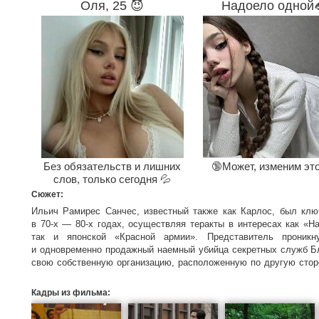
Оля, 25 😈
Надоело одной
Без обязательств и лишних
🔞Может, изменим эт
слов, только сегодня 💦
Сюжет:
Ильич Рамирес Санчес, известный также как Карлос, был клю
в 70-х — 80-х годах, осуществляя теракты в интересах как «
так и японской «Красной армии». Представитель проникн
и одновременно продажный наемный убийца секретных служб Бл
свою собственную организацию, расположенную по другую стор
в последние годы «холодной войны». Фильм предста
интернационалиста, манипулятора и манипулируемого одноврем
Кадры из фильма:
хода истории, ее активный участник и жертва своих собственных 