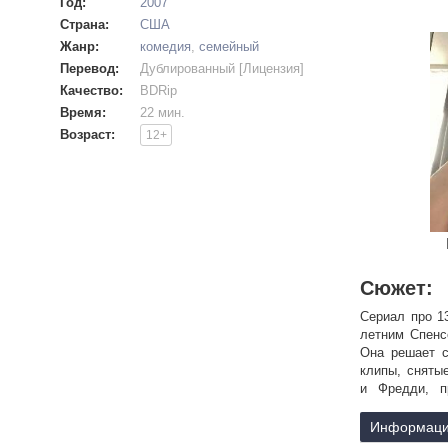
Год:
2007
Страна:
США
Жанр:
комедия
,
семейный
Перевод:
Дублированный [Лицензия]
Качество:
BDRip
Время:
22 мин.
Возраст:
12+
Сюжет:
Сериал про 1
летним Спенс
Она решает с
клипы, сняты
и Фредди, пр
и школьная жи
Информаци