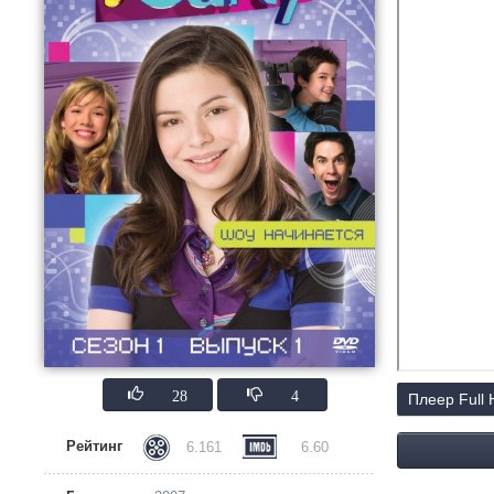
28
4
Плеер Full
Рейтинг
6.161
6.60