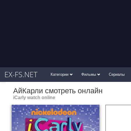
EX-FS.NET
Категории
Фильмы
Сериалы
АйКарли смотреть онлайн
iCarly watch online