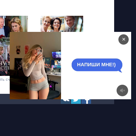
✕
ть счастливой
Бумеранг