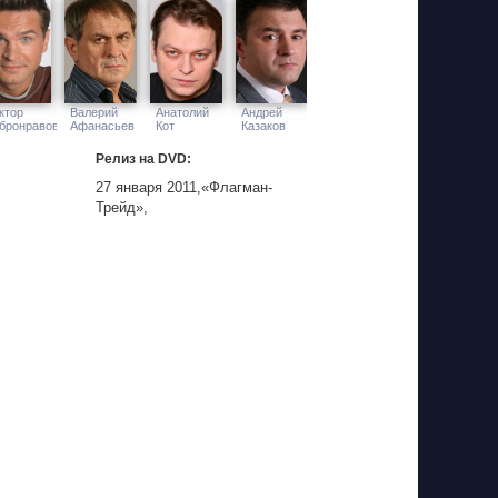
дключается парень Даши Митя, ассистент
ся, но ночью Лизе сообщают, что ее дочь
ктор
Валерий
Анатолий
Андрей
бронравов
Афанасьев
Кот
Казаков
Релиз на DVD:
27 января 2011,«Флагман-
Трейд»,