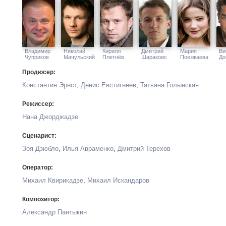
по розыску пропавших людей.
Ксеню ищут, Даша и Лиза активно помогают. К поискам по
профессора Клинга. Митя и Даша договариваются встретить
пропала...
Владимир
Николай
Кирилл
Дмитрий
Мария
Ви
Чуприков
Мачульский
Плетнёв
Шаракоис
Поезжаева
До
Продюсер:
Константин Эрнст
,
Денис Евстигнеев
,
Татьяна Голынская
Режиссер:
Нана Джорджадзе
Сценарист:
Зоя Дзюбло
,
Илья Авраменко
,
Дмитрий Терехов
Оператор:
Михаил Квирикадзе
,
Михаил Искандаров
Композитор:
Александр Пантыкин