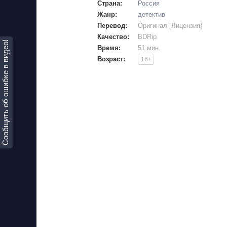
Страна:
Россия
Жанр:
детектив
Перевод:
Оригинал [Лицензия]
Качество:
BDRip
Сообщить об ошибке в видео!
Время:
51 мин.
Возраст:
16+