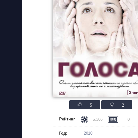
5
2
Рейтинг
5.306
0
Год:
2010