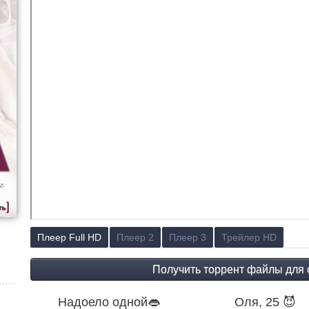
Плеер Full HD
Плеер 2
Плеер 3
Трейлер HD
Надоело одной👄
Оля, 25 😈