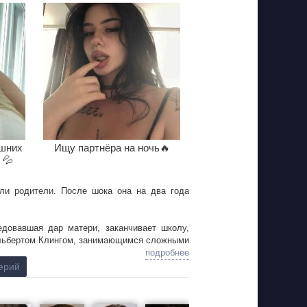
ишних
Ищу партнёра на ночь🔥
 💦
бли родители. После шока она на два года
довавшая дар матери, заканчивает школу,
 Альбертом Клингом, занимающимся сложными
, он ставит над ней эксперименты, чем Лиза
подробнее
ерий
я посещала психотерапевтические сеансы
и Михаил Жихарев, возглавляющий отдел