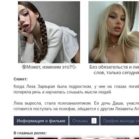
🔞Может, изменим это?💦
Без обязательств и л
слов, только сегодня
Сюжет:
Когда Лиза Зарецкая была подростком, у нее на глазах поги
потеряла речь и научилась слышать мысли людей.
Лиза выросла, стала психоаналитиком. Ее дочь Даша, унасле
готовится поступать на психфак, общается с другом Лизаветы
психологическими исследованиями. Даша ходит к нему в клинику
крайне недовольна.
Информация о фильме
Отзывы
1
График выхода с
Неожиданно пропадает Дашина одноклассница Ксеня, котора
В главных ролях:
Зарецкой. К Лизавете и Даше обращается капитан милици