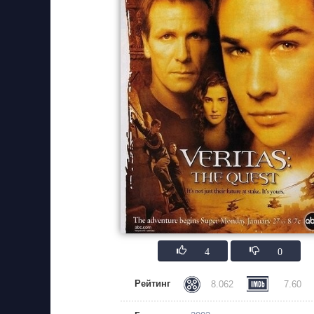
4
0
Рейтинг
8.062
7.60