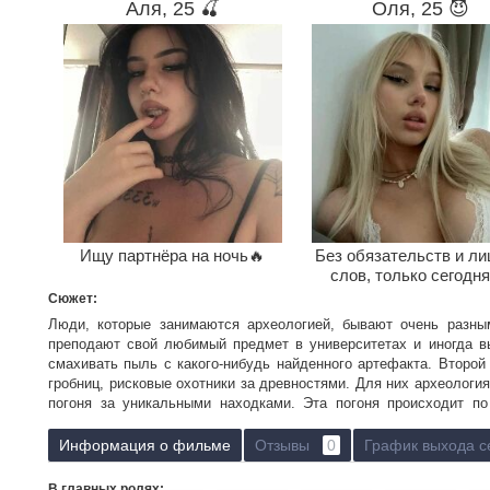
Аля, 25 🍒
Оля, 25 😈
Ищу партнёра на ночь🔥
Без обязательств и л
слов, только сегодня
Сюжет:
Люди, которые занимаются археологией, бывают очень разны
преподают свой любимый предмет в университетах и иногда в
смахивать пыль с какого-нибудь найденного артефакта. Второй
гробниц, рисковые охотники за древностями. Для них археология
погоня за уникальными находками. Эта погоня происходит по
соперниками, и ключом к обнаружению очередного желанного к
старинной карты, код или даже легенда. И часто им прих
Информация о фильме
Отзывы
0
График выхода с
а пистолетом, если на пути встают враги.
В главных ролях: