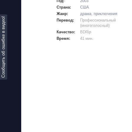
Год:
2003
Страна:
США
Жанр:
драма
,
приключения
Сообщить об ошибке в видео!
Перевод:
Профессиональный
(многоголосный)
Качество:
BDRip
Время:
41 мин.