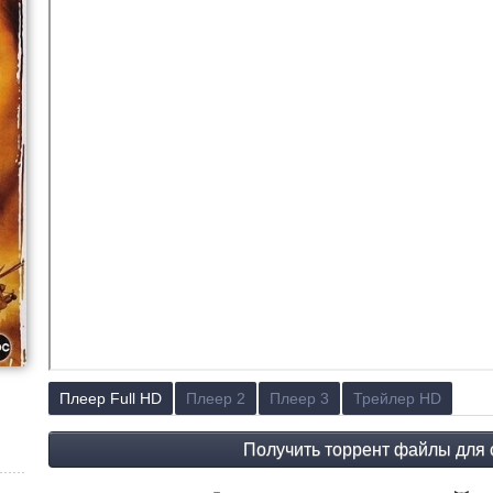
Плеер Full HD
Плеер 2
Плеер 3
Трейлер HD