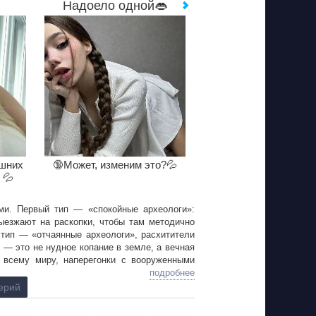
Надоело одной👄
ишних
🔞Может, изменим это?💦
 💦
ми. Первый тип — «спокойные археологи»:
ыезжают на раскопки, чтобы там методично
 тип — «отчаянные археологи», расхитители
 — это не нудное копание в земле, а вечная
 всему миру, наперегонки с вооруженными
лада может стать всё что угодно — обрывок
подробнее
одится орудовать не киркой и заступом,
ерий