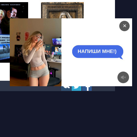
✕
Царь Соломон.
Мудрейший из мудрых