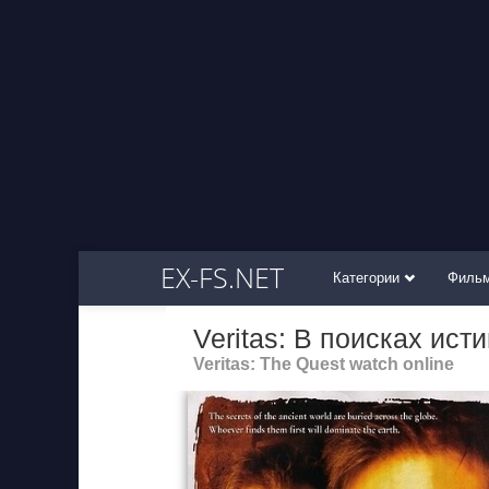
EX-FS.NET
Категории
Филь
Veritas: В поисках ист
Veritas: The Quest watch online