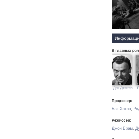
Информаци
В главных рол
Дин Джэггер
Р
Продюсер:
Бак Хотон
,
Ро
Режиссер:
Джон Брам
,
Д