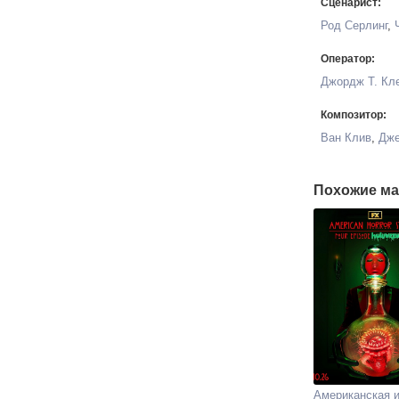
Сценарист:
Род Серлинг
,
Оператор:
Джордж Т. Кл
Композитор:
Ван Клив
,
Дже
Похожие ма
Американская 