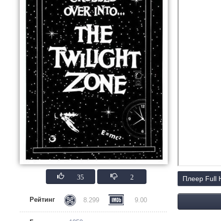
35
2
Плеер Full
Рейтинг
8.299
9.00