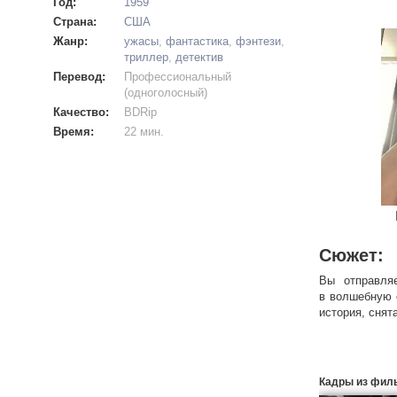
Год:
1959
Страна:
США
Жанр:
ужасы
,
фантастика
,
фэнтези
,
триллер
,
детектив
Перевод:
Профессиональный
(одноголосный)
Качество:
BDRip
Время:
22 мин.
Сюжет:
Вы отправля
в волшебную 
история, снят
Кадры из фил