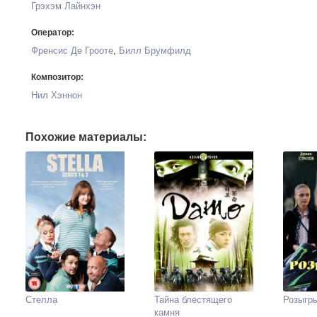
Грэхэм Лайнхэн
Оператор:
Френсис Де Грооте
,
Билл Брумфилд
Композитор:
Нил Хэннон
Похожие материалы:
Стелла
Тайна блестящего
Розыгр
камня