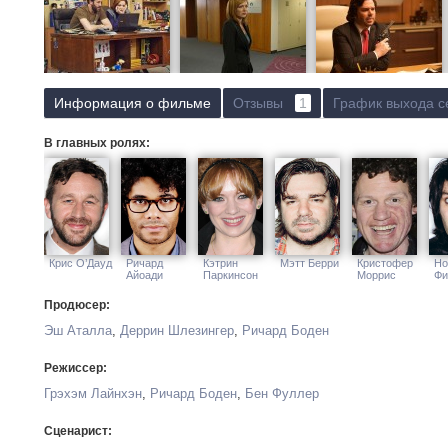
Информация о фильме
Отзывы
1
График выхода с
В главных ролях:
Крис О’Дауд
Ричард
Кэтрин
Мэтт Берри
Кристофер
Но
Айоади
Паркинсон
Моррис
Фи
Продюсер:
Эш Аталла
,
Деррин Шлезингер
,
Ричард Боден
Режиссер:
Грэхэм Лайнхэн
,
Ричард Боден
,
Бен Фуллер
Сценарист: