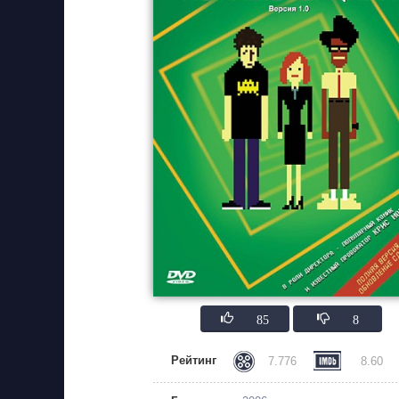
85
8
Рейтинг
7.776
8.60