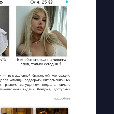
👄
Оля, 25 😈
о?💦
Без обязательств и лишних
слов, только сегодня 💦
s» — вымышленной британской корпорации,
оделок команды поддержки информационных
в грязном, запущенном подвале, сильно
ликолепными видами Лондона, доступных
подробнее