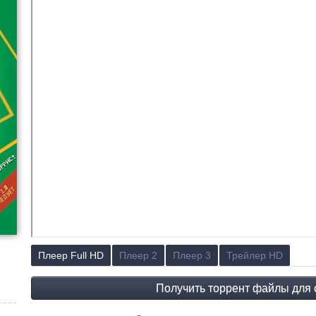
Плеер Full HD
Плеер 2
Плеер 3
Трейлер HD