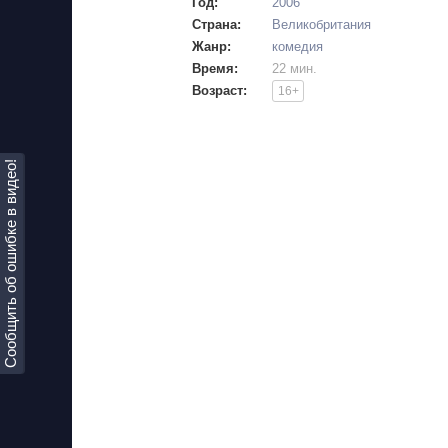
Год:
2006
Страна:
Великобритания
Жанр:
комедия
Время:
22 мин.
Возраст:
16+
Сообщить об ошибке в видео!