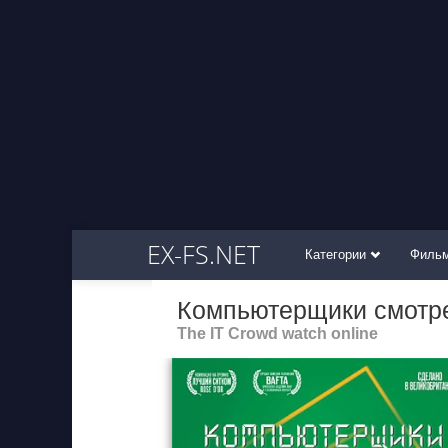
EX-FS.NET
Категории
Филь
Компьютерщики смотр
The IT Crowd watch online