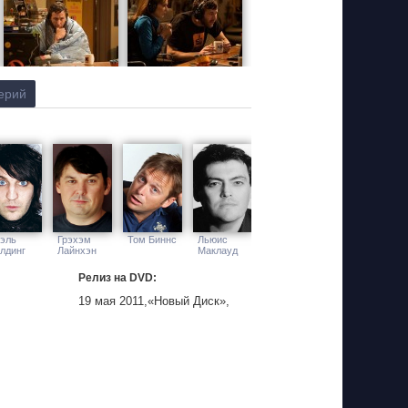
ерий
эль
Грэхэм
Том Биннс
Льюис
лдинг
Лайнхэн
Маклауд
Релиз на DVD:
19 мая 2011,«Новый Диск»,