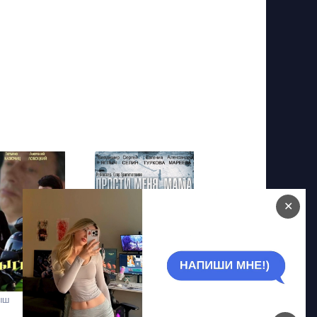
✕
ыш
Бандит