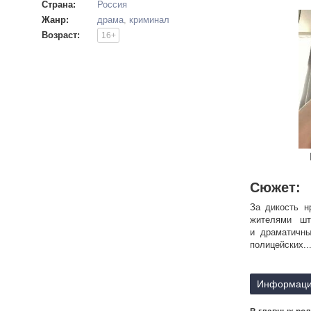
Страна:
Россия
Жанр:
драма
,
криминал
Возраст:
16+
Сюжет:
За дикость н
жителями шт
и драматичн
полицейских..
В свой родно
в сельском до
Информаци
головой. Мес
свои связи