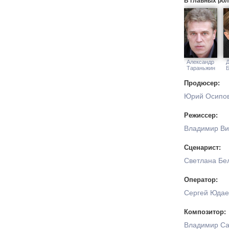
В главных рол
человек — сле
то скрывает о
Александр
Тараньжин
Продюсер:
Юрий Осипо
Режиссер:
Владимир Ви
Сценарист:
Светлана Бе
Оператор:
Сергей Юдае
Композитор:
Владимир Са