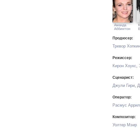
Аманда
К
Аббингтон
Продюсер:
Тревор Хопки
Режиссер:
Кирон Хоукс
,
Сценарист:
Джули Гири
,
Д
Оператор:
Расмус Аррил
Композитор:
Уолтер Мэир