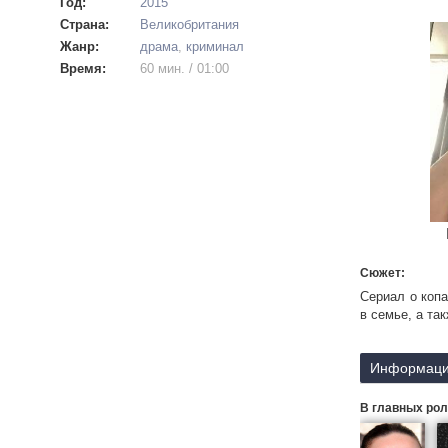
Год:
2015
Страна:
Великобритания
Жанр:
драма
,
криминал
Время:
60 мин. / 01:00
Сюжет:
Сериал о копа
в семье, а та
Информаци
В главных рол