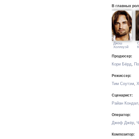
В главных рол
Джош
С
Холлоуэй
К
Продюсер:
Кори Бёрд
,
По
Режиссер:
Тим Соутэм
,
Х
Сценарист:
Райан Кондал
Оператор:
Джеф Джёр
,
Ч
Композитор: