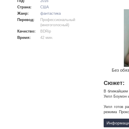
Год:
2016
Страна:
США
Жанр:
фантастика
Перевод:
Профессиональный
(многоголосный)
Качество:
BDRip
Время:
42 мин.
Без обяз
Сюжет:
В ближайшем 
Уилл Боумэн и
Уилл готов р
режима Прокс
большой риск.
Информаци