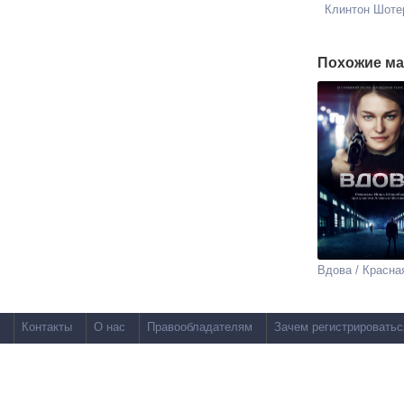
Клинтон Шоте
Похожие ма
Вдова / Красна
Контакты
О нас
Правообладателям
Зачем регистрироватьс