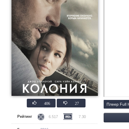
406
27
Плеер Full
Рейтинг
6.517
7.30