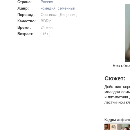
Страна:
Россия
Жанр:
комедия
,
семейный
Перевод:
Оригинал [Лицензия]
Качество:
BDRip
Время:
24 мин.
Возраст:
16+
Без обяз
Сюжет:
Действие сер
молодая семь
и пятилетняя 
лестничной кл
Кадры из фил