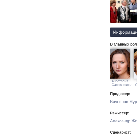
Информаци
В главных рол
Анастасия
Т
Сапожникова
Продюсер:
Вячеслав Мур
Режиссер:
Александр Жи
Сценарист: