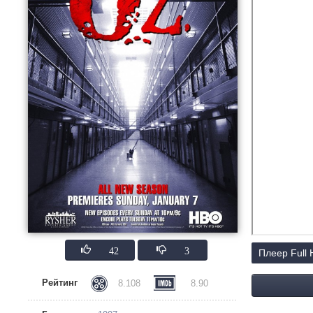
42
3
Плеер Full
Рейтинг
8.108
8.90