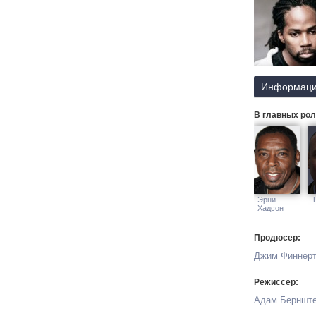
каждому удает
Информаци
В главных рол
Эрни
Т
Хадсон
Продюсер:
Джим Финнер
Режиссер:
Адам Берншт