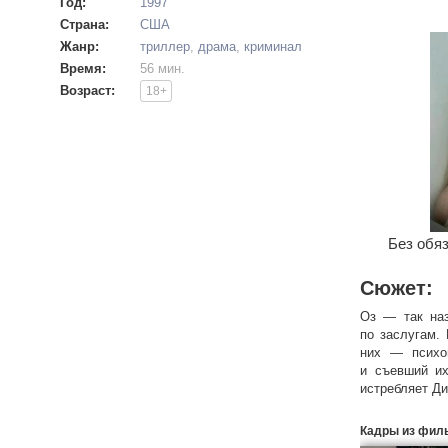
Год:
1997
Страна:
США
Жанр:
триллер
,
драма
,
криминал
Время:
56 мин.
Возраст:
18+
Без обяз
Сюжет:
Оз — так наз
по заслугам.
них — психоп
и съевший их
истребляет Ди
Но, тем не ме
Кадры из фил
днем. Ночью 