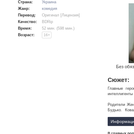
Страна:
Украина
Жанр:
комедия
Перевод:
Оригинал [Лицензия]
Качество:
BDRip
Время:
52 мин. (598 мин.)
Возраст:
16+
Без обяз
Сюжет:
Главные гер
интеллигенты
Родители Жен
Будько. Ков
поступлению
Противостоян
Информаци
и приключения
В главных рол