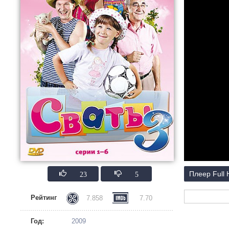
23
5
Плеер Full
Рейтинг
7.858
7.70
Год:
2009