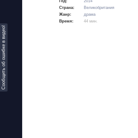
Год:
2014
Страна:
Великобритания
Жанр:
драма
Время:
44 мин.
Сообщить об ошибке в видео!