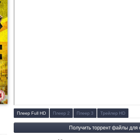
Плеер Full HD
Плеер 2
Плеер 3
Трейлер HD