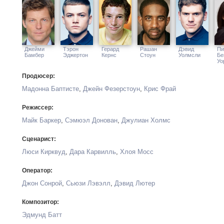
Джейми
Тэрон
Герард
Рашан
Дэвид
Пи
Бамбер
Эджертон
Кернс
Стоун
Уолмсли
Бе
Уо
Продюсер:
Мадонна Баптисте
,
Джейн Фезерстоун
,
Крис Фрай
Режиссер:
Майк Баркер
,
Сэмюэл Донован
,
Джулиан Холмс
Сценарист:
Люси Кирквуд
,
Дара Карвилль
,
Хлоя Мосс
Оператор:
Джон Сонрой
,
Сьюзи Лэвэлл
,
Дэвид Лютер
Композитор:
Эдмунд Батт