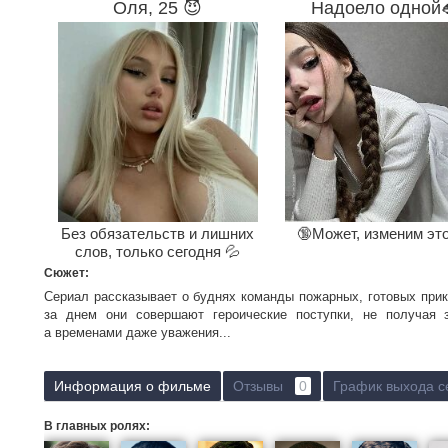
Оля, 25 😈
Надоело одной
Без обязательств и лишних
🔞Может, изменим эт
слов, только сегодня 💦
Сюжет:
Сериал рассказывает о буднях команды пожарных, готовых прикр
за днем они совершают героические поступки, не получая 
а временами даже уважения...
Информация о фильме
Отзывы
0
График выхода с
В главных ролях: