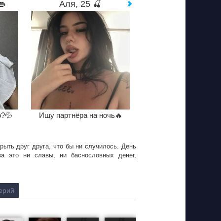
👄
Аля, 25 🍒
о?💦
Ищу партнёра на ночь🔥
ыть друг друга, что бы ни случилось. День
за это ни славы, ни баснословных денег,
ерий