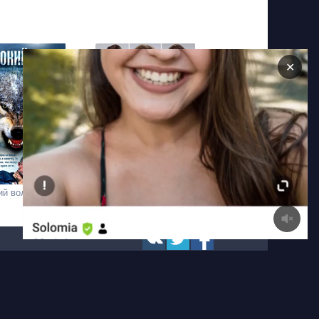
✕
ий волк
Трудоголики