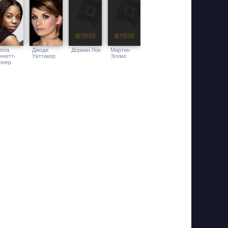
ппа
Джоди
Дориан Лок
Мартин
ннетт-
Уиттакер
Эллис
рнер