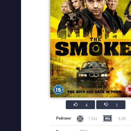
4
1
Рейтинг
7.611
6.90