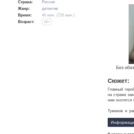
Страна:
Россия
Жанр:
детектив
Время:
46 мин. (720 мин.)
Возраст:
16+
Без обяз
Сюжет:
Главный геро
на страже зак
ним охотятся 
Туманов и ра
информацию н
отчаянно боре
Информаци