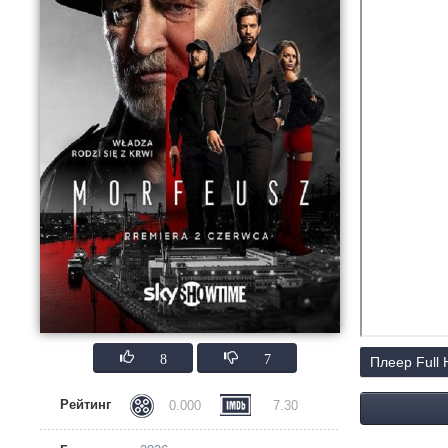
8
7
Плеер Full
Рейтинг
0.000
7.30