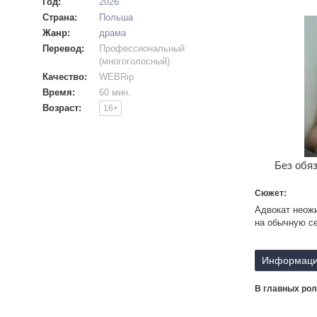
Год:
2026
Страна:
Польша
Жанр:
драма
Перевод:
Профессиональный
(многоголосный)
Качество:
WEBRip
Время:
60 мин.
Возраст:
16+
Без обяз
Сюжет:
Адвокат неожи
на обычную се
Информаци
В главных рол