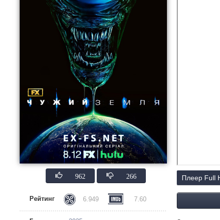
962
266
Плеер Full
Рейтинг
6.949
7.60