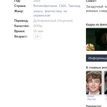
Год:
2025
Сюжет:
Страна:
Великобритания
,
США
,
Таиланд
Загадочный к
военных совер
Жанр:
ужасы
,
фантастика
,
на
украинском
Перевод:
Дублированный [Лицензия]
Кадры из фил
Качество:
BDRip
Время:
55 мин.
Возраст:
16+
Информаци
В главных рол
Алекс
Лоутер
Продюсер: