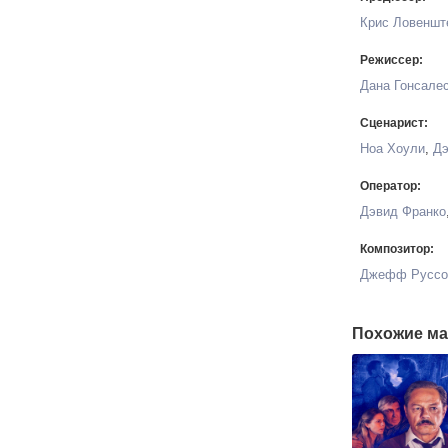
Крис Ловеншт
Режиссер:
Дана Гонсале
Сценарист:
Ноа Хоули
,
Дэ
Оператор:
Дэвид Франко
Композитор:
Джефф Руссо
Похожие ма