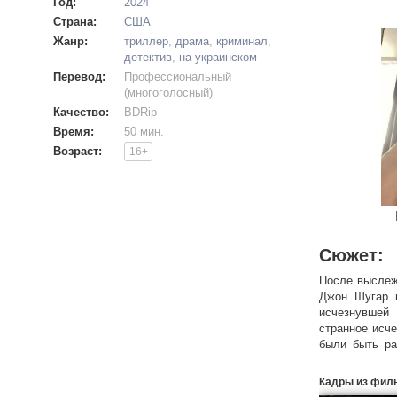
Год:
2024
Страна:
США
Жанр:
триллер
,
драма
,
криминал
,
детектив
,
на украинском
Перевод:
Профессиональный
(многоголосный)
Качество:
BDRip
Время:
50 мин.
Возраст:
16+
Сюжет:
После выслеж
Джон Шугар 
исчезнувшей 
странное исче
были быть ра
препятствия,
Кадры из фил