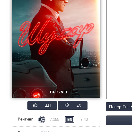
441
46
Плеер Full
Рейтинг
7.155
7.40