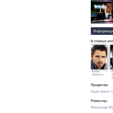
Информаци
В главных рол
Колин
К
Фаррелл
Х
Б
Продюсер:
Адам Аркин
,
Режиссер:
Фернанду М