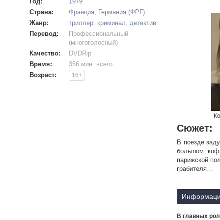
Год:
1979
Страна:
Франция
,
Германия (ФРГ)
Жанр:
триллер
,
криминал
,
детектив
Перевод:
Профессиональный
(многоголосный)
Качество:
DVDRip
Время:
356 мин. всего
Возраст:
16+
Ко
Сюжет:
В поезде заду
большом кофр
парижской по
грабителя…
Информаци
В главных рол