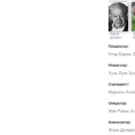
Рауль
Дэлфоз
Б
Продюсер:
Клод Барма
,
Режиссер:
Хуан Луис Бу
Сценарист:
Марсель Алл
Оператор:
Жан Рабье
,
К
Композитор:
Жорж Делерю