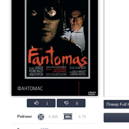
1
0
Плеер Full
Рейтинг
6.405
6.70