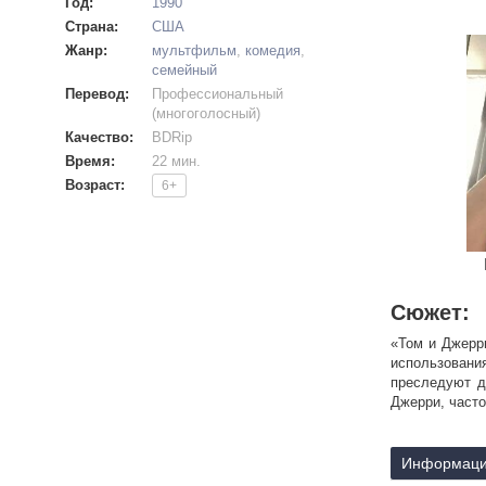
Год:
1990
Страна:
США
Жанр:
мультфильм
,
комедия
,
семейный
Перевод:
Профессиональный
(многоголосный)
Качество:
BDRip
Время:
22 мин.
Возраст:
6+
Сюжет:
«Том и Джерр
использовани
преследуют д
Джерри, част
Информаци