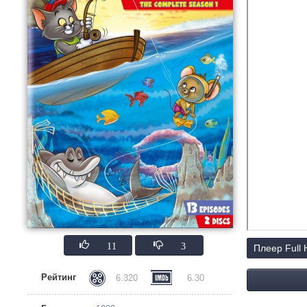
11
3
Плеер Full
Рейтинг
6.320
6.30