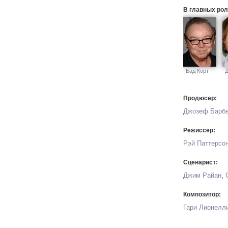
В главных рол
Бад Корт
Д
Продюсер:
Джозеф Барб
Режиссер:
Рэй Паттерсо
Сценарист:
Джим Райан
,
Композитор:
Гари Лионелл