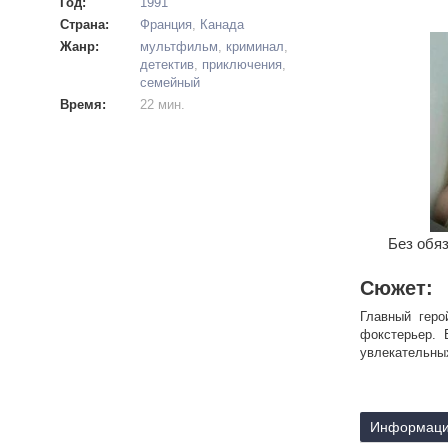
Год:
1991
Страна:
Франция
,
Канада
Жанр:
мультфильм
,
криминал
,
детектив
,
приключения
,
семейный
Время:
22 мин.
Без обяз
Сюжет:
Главный геро
фокстерьер. 
увлекательны
Информаци