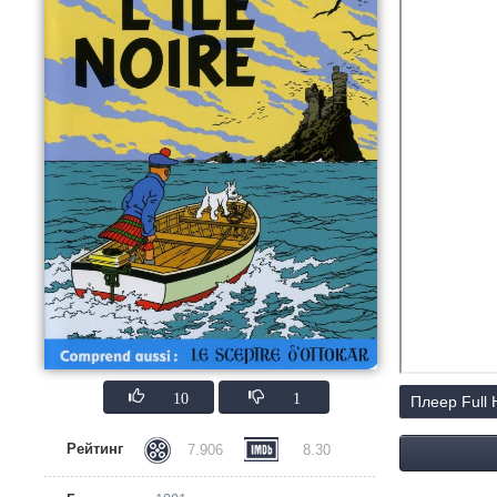
10
1
Плеер Full
Рейтинг
7.906
8.30