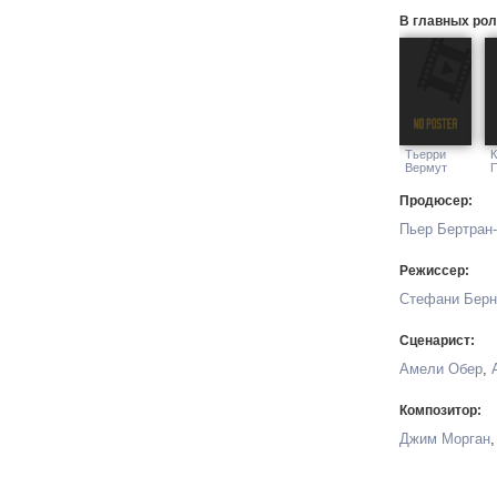
В главных рол
Тьерри
К
Вермут
Продюсер:
Пьер Бертран
Режиссер:
Стефани Берн
Сценарист:
Амели Обер
,
Композитор:
Джим Морган