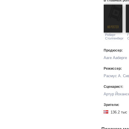
В главных рол
Роберт
Столтенберг
Продюсер:
Ааге Ааберге
Режиссер:
Расмус А. Си
Сценарист:
Артур Йоханс
Зрители:
136.2 т