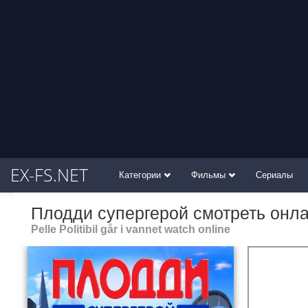
EX-FS.NET
Категории
Фильмы
Сериалы
Плодди супергерой смотреть онл
Pelle Politibil går i vannet watch online