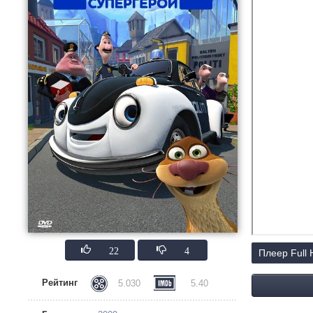
22
4
Плеер Full
Рейтинг
5.030
5.40