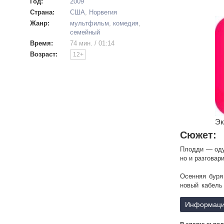
Год:
2009
Страна:
США
,
Норвегия
Жанр:
мультфильм
,
комедия
,
семейный
Время:
74 мин. / 01:14
Возраст:
12+
Эк
Сюжет:
Плодди — оду
но и разговар
Осенняя буря
новый кабель 
кабеля и полу
Информаци
Все думают, 
становится эл