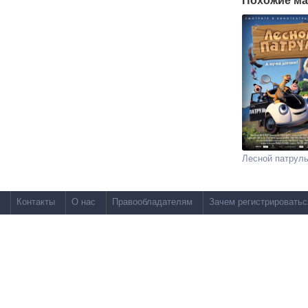
Похожие ма
Лесной патрул
Контакты
О нас
Правообладателям
Зачем регистрироватьс