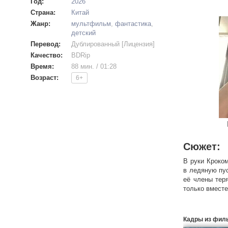
Год:
2026
Страна:
Китай
Жанр:
мультфильм
,
фантастика
,
детский
Перевод:
Дублированный [Лицензия]
Качество:
BDRip
Время:
88 мин. / 01:28
Возраст:
6+
Сюжет:
В руки Кроком
в ледяную пу
её члены тер
только вместе
Кадры из фил