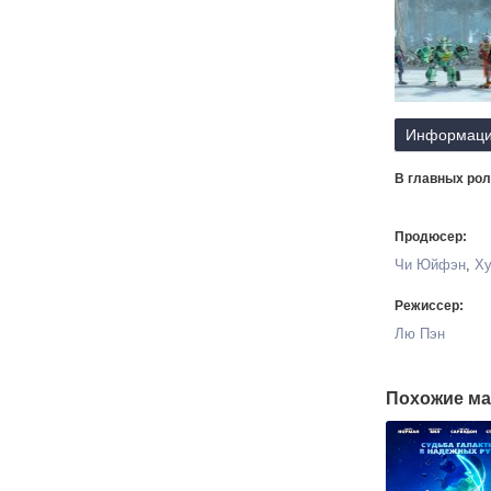
Информаци
В главных рол
Продюсер:
Чи Юйфэн
,
Ху
Режиссер:
Лю Пэн
Похожие ма