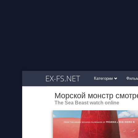
EX-FS.NET
Категории
Филь
Морской монстр смотр
The Sea Beast watch online