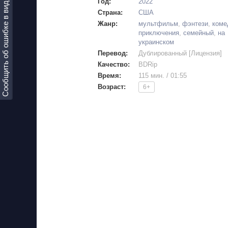
Сообщить об ошибке в видео!
Год:
2022
Страна:
США
Жанр:
мультфильм
,
фэнтези
,
коме
приключения
,
семейный
,
на
украинском
Перевод:
Дублированный [Лицензия]
Качество:
BDRip
Время:
115 мин. / 01:55
Возраст:
6+