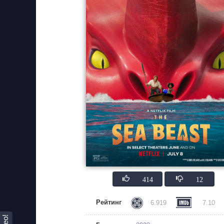
414
12
Рейтинг
6.919
7.10