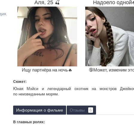
Аля, 25 🍒
Надоело одной
дия
,
Ищу партнёра на ночь🔥
🔞Может, изменим эт
Сюжет:
Юная Мэйси и легендарный охотник на монстров Джейко
по неизведанным морям.
Информация о фильме
Отзывы
6
В главных ролях: