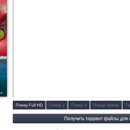
Плеер Full HD
Плеер 2
Плеер 3
Плеер Аниме
Тр