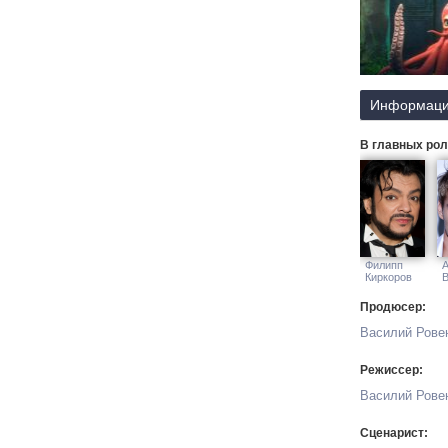
Информаци
В главных рол
Филипп
А
Киркоров
Продюсер:
Василий Рове
Режиссер:
Василий Рове
Сценарист: