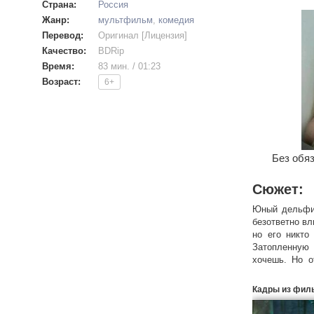
Страна:
Россия
Жанр:
мультфильм
,
комедия
Перевод:
Оригинал [Лицензия]
Качество:
BDRip
Время:
83 мин. / 01:23
Возраст:
6+
Без обяз
Сюжет:
Юный дельфин
безответно вл
но его никто
Затопленную 
хочешь. Но о
опасности. 
необходимо с
Кадры из фил