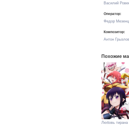
Василий Рове
Оператор:
Федор Мезенц
Композитор:
Антон Грызло
Похожие ма
Любовь тирана